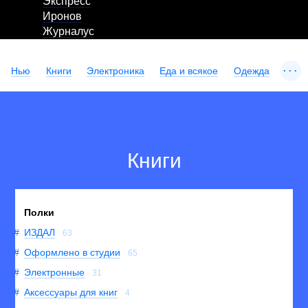
Экспресс
Иронов
Журналус
...
Нью
Книги
Электроника
Еда и всякое
Одежда
Книги
Полки
ИЗДАЛ
63
Оформлено в студии
65
Электронные
31
Аксессуары для книг
4