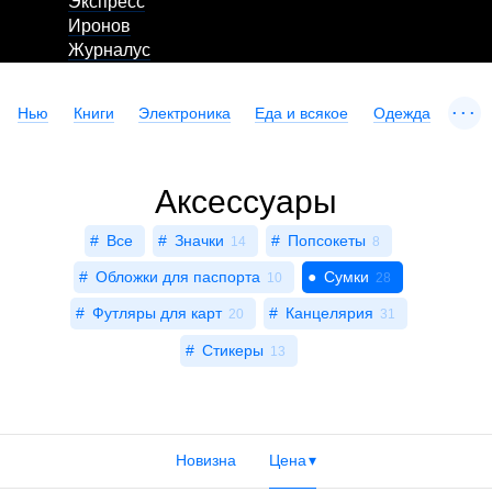
Экспресс
Иронов
Журналус
...
Нью
Книги
Электроника
Еда и всякое
Одежда
Аксессуары
Все
Значки
Попсокеты
14
8
Обложки для паспорта
Сумки
10
28
Футляры для карт
Канцелярия
20
31
Стикеры
13
Новизна
Цена