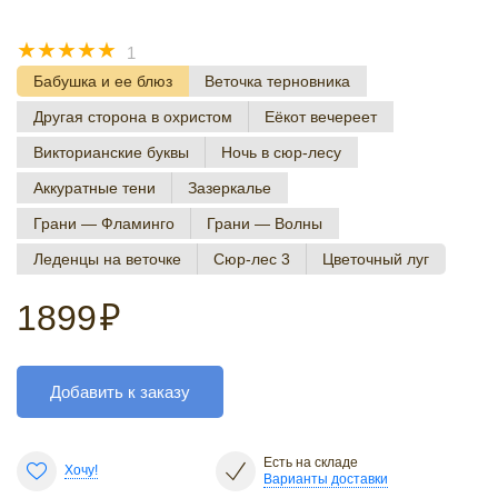
☆
☆
☆
☆
☆
1
Бабушка и ее блюз
Веточка терновника
Другая сторона в охристом
Еёкот вечереет
Викторианские буквы
Ночь в сюр-лесу
Аккуратные тени
Зазеркалье
Грани — Фламинго
Грани — Волны
Леденцы на веточке
Сюр-лес 3
Цветочный луг
1899
₽
Добавить к заказу
Есть на складе
Хочу!
Варианты доставки