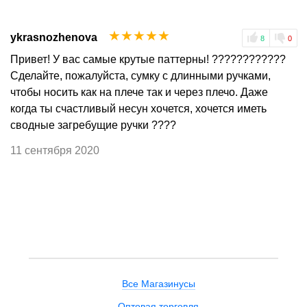
☆
☆
☆
☆
☆
ykrasnozhenova
8
0
Привет! У вас самые крутые паттерны! ????????????
Сделайте, пожалуйста, сумку с длинными ручками,
чтобы носить как на плече так и через плечо. Даже
когда ты счастливый несун хочется, хочется иметь
сводные загребущие ручки ????
11 сентября 2020
Все Магазинусы
Оптовая торговля