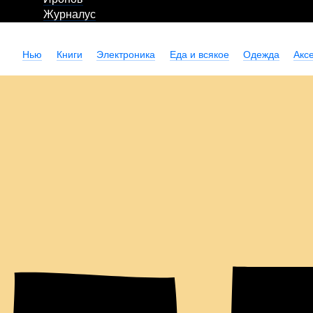
Журналус
Нью
Книги
Электроника
Еда и всякое
Одежда
Акс