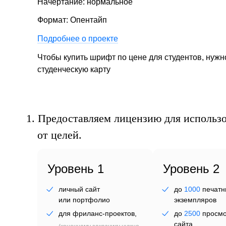
фл
Начертание: нормальное
Формат: Опентайп
Подробнее о проекте
Чтобы купить шрифт по цене для студентов, нуж
студенческую карту
1.
Предоставляем лицензию для использо
от целей.
Уровень 1
Уровень 2
личный сайт
до
1000
печатн
или портфолио
экземпляров
для фриланс-проектов,
до
2500
просмо
сайта