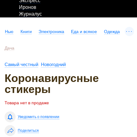
Экспресс
Иронов
Журналус
...
Нью
Книги
Электроника
Еда и всякое
Одежда
Дача
Самый честный
Новогодний
Коронавирусные
стикеры
Товара нет в продаже
Уведомить о появлении
Поделиться