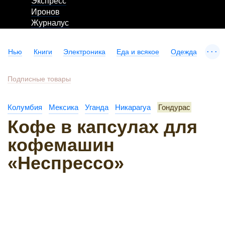
Экспресс
Иронов
Журналус
...
Нью
Книги
Электроника
Еда и всякое
Одежда
Подписные товары
Колумбия
Мексика
Уганда
Никарагуа
Гондурас
Кофе в капсулах для
кофемашин
«Неспрессо»