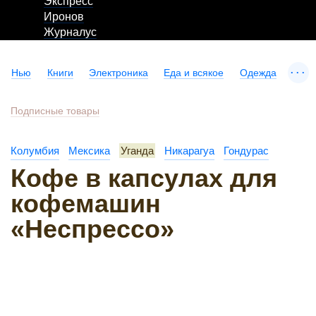
Экспресс
Иронов
Журналус
...
Нью
Книги
Электроника
Еда и всякое
Одежда
Подписные товары
Колумбия
Мексика
Уганда
Никарагуа
Гондурас
Кофе в капсулах для
кофемашин
«Неспрессо»