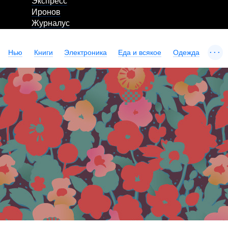
Экспресс
Иронов
Журналус
...
Нью
Книги
Электроника
Еда и всякое
Одежда