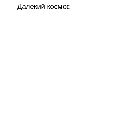
Далекий космос
₽
Черненое серебро
₽