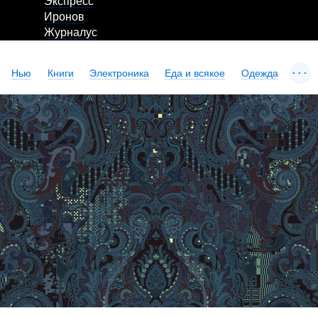
Экспресс
Иронов
Журналус
...
Нью
Книги
Электроника
Еда и всякое
Одежда