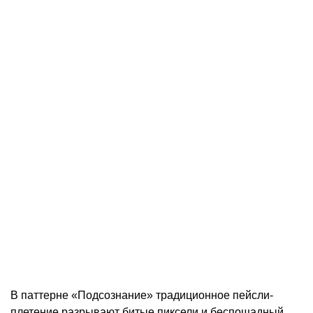
В паттерне «Подсознание» традиционное пейсли-
плетение разрывают битые пиксели и беспощадный