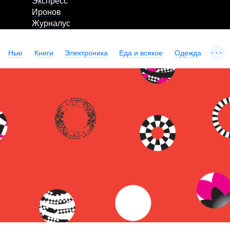
Экспресс
Иронов
Журналус
...
Нью
Книги
Электроника
Еда и всякое
Одежда