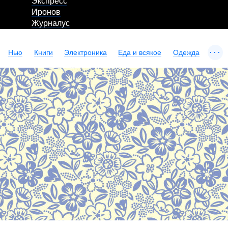
Экспресс
Иронов
Журналус
...
Нью
Книги
Электроника
Еда и всякое
Одежда