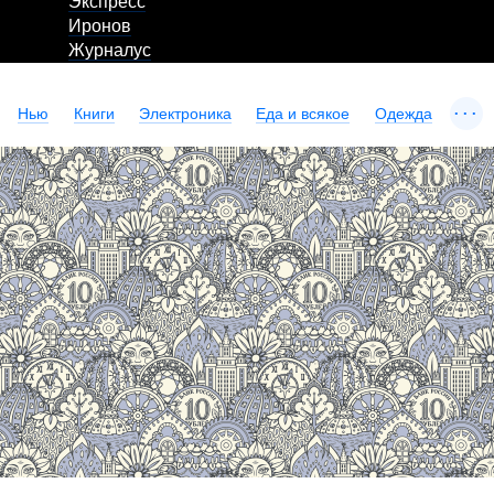
Экспресс
Иронов
Журналус
...
Нью
Книги
Электроника
Еда и всякое
Одежда