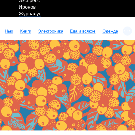
Экспресс
Иронов
Журналус
...
Нью
Книги
Электроника
Еда и всякое
Одежда