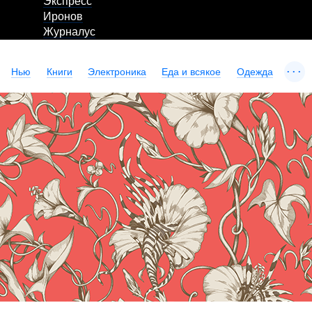
Экспресс
Иронов
Журналус
...
Нью
Книги
Электроника
Еда и всякое
Одежда