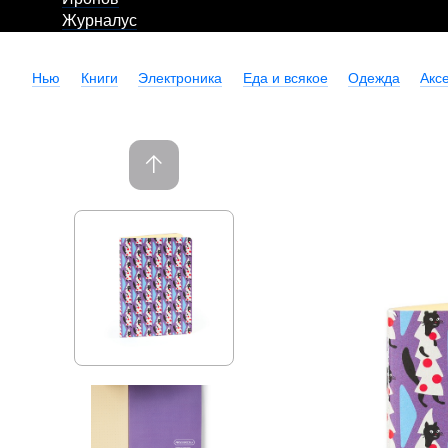
Журналус
Нью
Книги
Электроника
Еда и всякое
Одежда
Акс