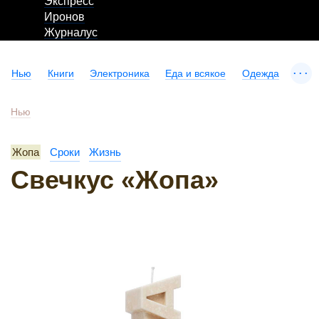
Экспресс
Иронов
Журналус
...
Нью
Книги
Электроника
Еда и всякое
Одежда
Нью
Жопа
Сроки
Жизнь
Свечкус «Жопа»