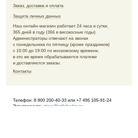
Заказ
,
доставка
и
оплата
Защита личных данных
Наш онлайн-магазин работает 24 часа в сутки,
365 дней в году (366 в високосные годы).
Администраторы отвечают на звонки
с понедельника по пятницу (кроме праздников)
с 10:00 до 19:00 по московскому времени,
в это же время обрабатываются платежи
и доставляются заказы.
Контакты
Телефон:
8 800 200-40-33
или
+7 495 105-91-24
Электропочта:
store@artlebedev.ru
Телеграм-бот:
t.me/ALSStoreBot
Оптовикам
и распространителям:
sales@artlebedev.ru