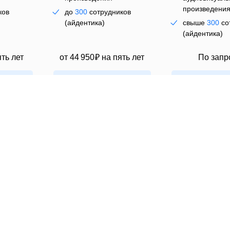
произведени
ков
до
300
сотрудников
ож
(айдентика)
свыше
300
со
(айдентика)
ять лет
от
44 950 ₽
на пять лет
По запр
Выбрать
Выбра
ава на использование шрифта во всех форматах и в любых 
аме, печатной продукции, упаковке, презентациях, видео,
все права.