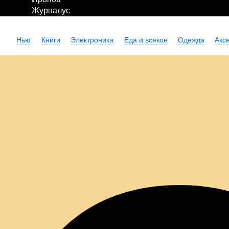
Журналус
Нью
Книги
Электроника
Еда и всякое
Одежда
Акс