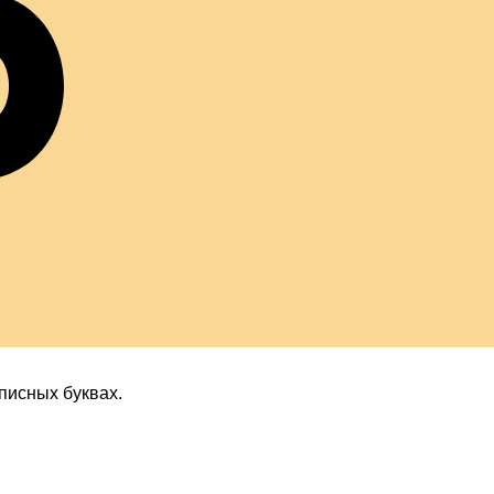
о
уш
писных буквах.