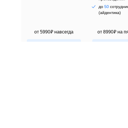
до
50
сотрудни
мн
(айдентика)
от
5990 ₽
навсегда
от
8990 ₽
на п
Выбрать
Выбрать
Все форматы включены
Лицензия любого уровня предоставляет полные пр
мобильных приложениях, соцсетях, наружной рекл
Никаких дополнительных лицензий — один пакет, 
Доставка и оплата