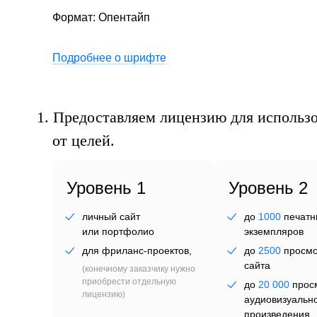
Формат: Опентайп
Подробнее о шрифте
пы
1.
Предоставляем лицензию для использо
от целей.
Уровень 1
Уровень 2
личный сайт
до
1000
печатн
или портфолио
экземпляров
для фриланс-проектов,
до
2500
просмо
сайта
(конечному заказчику нужно
приобрести отдельную
до
20 000
прос
лицензию)
аудиовизуальн
произведения