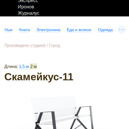
Экспресс
Иронов
Журналус
...
Нью
Книги
Электроника
Еда и всякое
Одежда
Произведено студией
/
Город
Длина:
1,5 м
2 м
Скамейкус-11