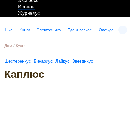
Экспресс
Иронов
Журналус
...
Нью
Книги
Электроника
Еда и всякое
Одежда
Дом
/
Кухня
Шестеренкус
Бинариус
Лайкус
Звездикус
Каплюс