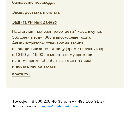
банковские переводы.
Заказ
,
доставка
и
оплата
Защита личных данных
Наш онлайн-магазин работает 24 часа в сутки,
365 дней в году (366 в високосные годы).
Администраторы отвечают на звонки
с понедельника по пятницу (кроме праздников)
с 10:00 до 19:00 по московскому времени,
в это же время обрабатываются платежи
и доставляются заказы.
Контакты
Телефон:
8 800 200-40-33
или
+7 495 105-91-24
Электропочта:
store@artlebedev.ru
Телеграм-бот:
t.me/ALSStoreBot
Оптовикам
и распространителям:
sales@artlebedev.ru