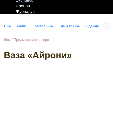
Экспресс
Иронов
Журналус
...
Нью
Книги
Электроника
Еда и всякое
Одежда
Дом
/
Предметы интерьера
Ваза «Айрони»