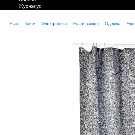
Журналус
Нью
Книги
Электроника
Еда и всякое
Одежда
Акс