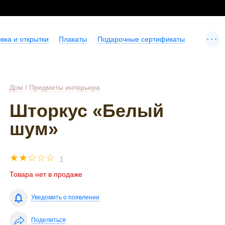
...
вка и открытки
Плакаты
Подарочные сертификаты
Дом
/
Предметы интерьера
Шторкус «Белый
шум»
☆
☆
☆
☆
☆
1
Товара нет в продаже
Уведомить о появлении
Поделиться