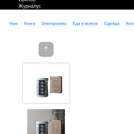
Журналус
Нью
Книги
Электроника
Еда и всякое
Одежда
Акс