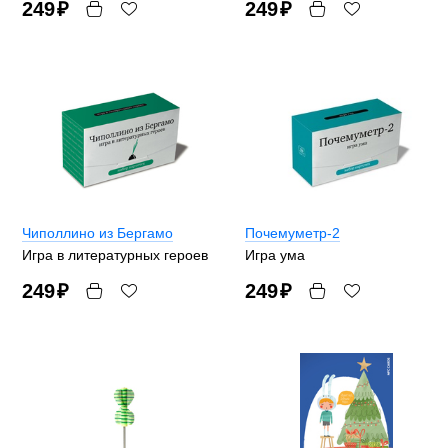
249
₽
249
₽
Чиполлино из Бергамо
Почемуметр-2
Игра в литературных героев
Игра ума
249
₽
249
₽