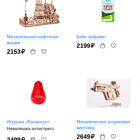
Механическая нефтяная
Бэби-алфавит
вышка
2199
₽
2153
₽
Игрушка «Балансус»
Механическая штурмовая
винтовка
Неваляшка-антистресс
2649
₽
2499
₽