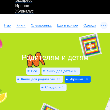
Экспресс
Иронов
Журналус
...
Нью
Книги
Электроника
Еда и всякое
Одежда
Родителям и детям
Все
Книги для детей
60
Книги для родителей
Игрушки
13
56
Сладости
1