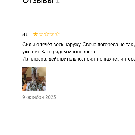
Отзывы
1
☆
☆
☆
☆
☆
dk
Сильно течёт воск наружу. Свеча погорела не так 
уже нет. Зато рядом много воска.
Из плюсов: действительно, приятно пахнет, интер
9 октября 2025