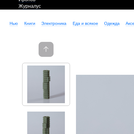
Журналус
Нью
Книги
Электроника
Еда и всякое
Одежда
Акс