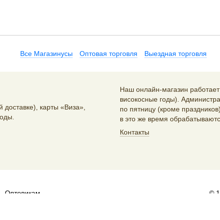
Все Магазинусы
Оптовая торговля
Выездная торговля
Наш онлайн-магазин работает 2
високосные годы). Администра
 доставке), карты «Виза»,
по пятницу (кроме праздников)
оды.
в это же время обрабатываютс
Контакты
Оптовикам
© 
и распространителям:
sales@artlebedev.ru
Русский
|
English