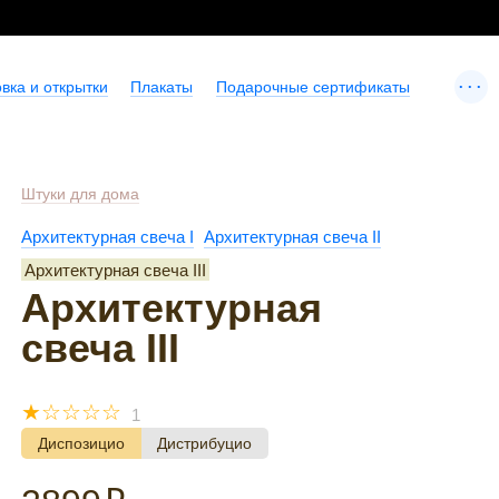
...
вка и открытки
Плакаты
Подарочные сертификаты
Штуки для дома
Архитектурная свеча I
Архитектурная свеча II
Архитектурная свеча III
Архитектурная
свеча III
☆
☆
☆
☆
☆
1
Диспозицио
Дистрибуцио