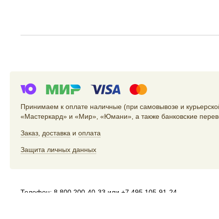
Принимаем к оплате наличные (при самовывозе и курьерской
«Мастеркард» и «Мир», «Юмани», а также банковские перев
Заказ
,
доставка
и
оплата
Защита личных данных
Телефон:
8 800 200-40-33
или
+7 495 105-91-24
Электропочта:
store@artlebedev.ru
Телеграм-бот:
t.me/ALSStoreBot