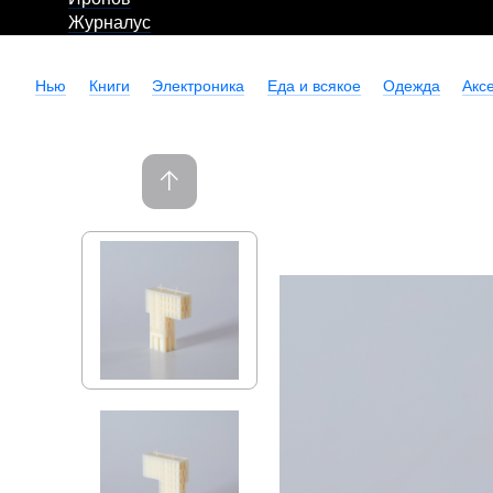
Журналус
Нью
Книги
Электроника
Еда и всякое
Одежда
Акс