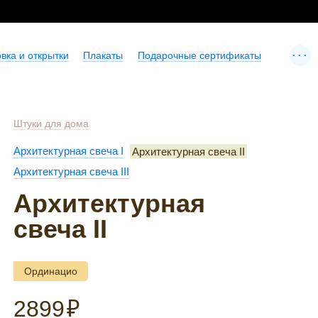
...
вка и открытки
Плакаты
Подарочные сертификаты
Штуки для дома
Архитектурная свеча I
Архитектурная свеча II
Архитектурная свеча III
Архитектурная
свеча II
Ординацио
2899
₽