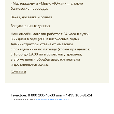
«Мастеркард» и «Мир», «Юмани», а также
банковские переводы.
Заказ
,
доставка
и
оплата
Защита личных данных
Наш онлайн-магазин работает 24 часа в сутки,
365 дней в году (366 в високосные годы).
Администраторы отвечают на звонки
с понедельника по пятницу (кроме праздников)
с 10:00 до 19:00 по московскому времени,
в это же время обрабатываются платежи
и доставляются заказы.
Контакты
Телефон:
8 800 200-40-33
или
+7 495 105-91-24
Электропочта:
store@artlebedev.ru
Телеграм-бот:
t.me/ALSStoreBot
Оптовикам