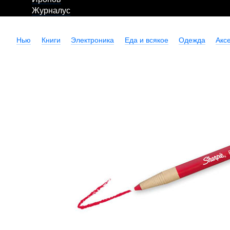
Журналус
Нью
Книги
Электроника
Еда и всякое
Одежда
Акс