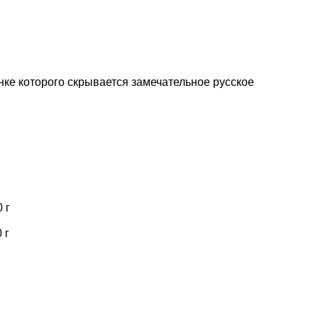
нке которого скрывается замечательное русское
 г
 г