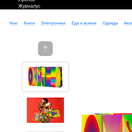
Журналус
Нью
Книги
Электроника
Еда и всякое
Одежда
Акс