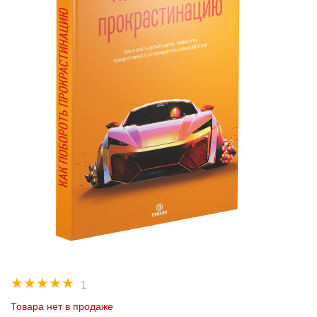
☆
☆
☆
☆
☆
1
Товара нет в продаже