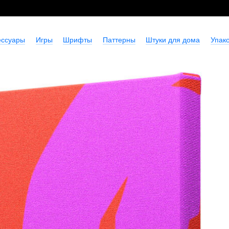
ессуары
Игры
Шрифты
Паттерны
Штуки для дома
Упако