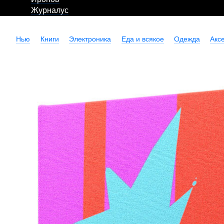
Журналус
Нью
Книги
Электроника
Еда и всякое
Одежда
Акс