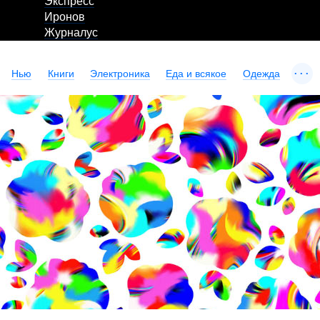
Экспресс
Иронов
Журналус
...
Нью
Книги
Электроника
Еда и всякое
Одежда