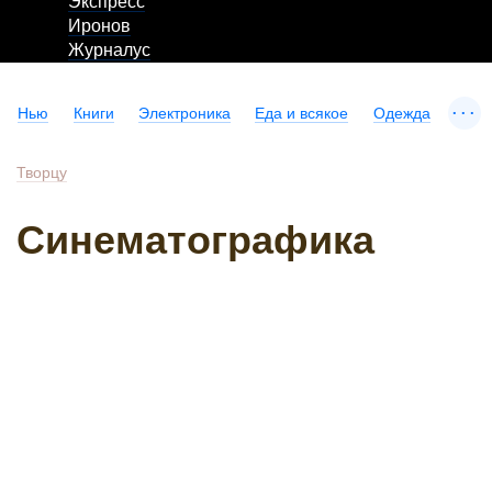
Экспресс
Иронов
Журналус
...
Нью
Книги
Электроника
Еда и всякое
Одежда
Творцу
Синематографика