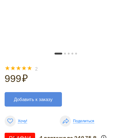
☆
☆
☆
☆
☆
2
999
₽
Добавить к заказу
Хочу!
Поделиться
4 платежа по 249.75 ₽