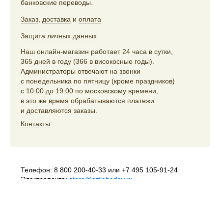
банковские переводы.
Заказ
,
доставка
и
оплата
Защита личных данных
Наш онлайн-магазин работает 24 часа в сутки,
365 дней в году (366 в високосные годы).
Администраторы отвечают на звонки
с понедельника по пятницу (кроме праздников)
с 10:00 до 19:00 по московскому времени,
в это же время обрабатываются платежи
и доставляются заказы.
Контакты
Телефон:
8 800 200-40-33
или
+7 495 105-91-24
Электропочта:
store@artlebedev.ru
Телеграм-бот:
t.me/ALSStoreBot
Оптовикам
и распространителям:
sales@artlebedev.ru