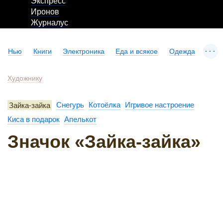
Экспресс
Иронов
Журналус
...
Нью
Книги
Электроника
Еда и всякое
Одежда
Художнику
Зайка-зайка
Снегурь
Котоёлка
Игривое настроение
Киса в подарок
Апелькот
Значок «Зайка-зайка»