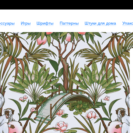
ессуары
Игры
Шрифты
Паттерны
Штуки для дома
Упако