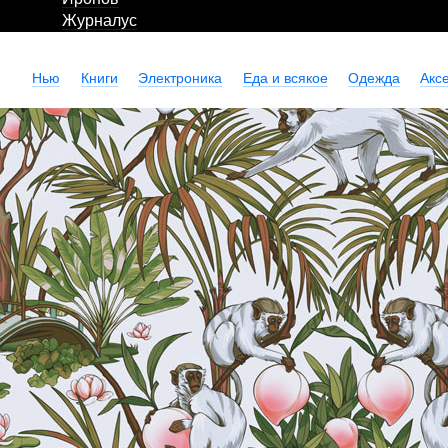
Журналус
Нью
Книги
Электроника
Еда и всякое
Одежда
Акс