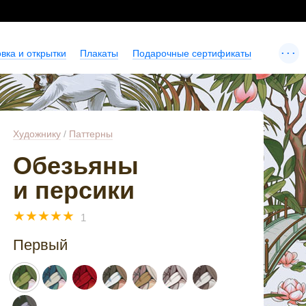
...
вка и открытки
Плакаты
Подарочные сертификаты
Художнику
/
Паттерны
Обезьяны
и персики
☆
☆
☆
☆
☆
1
Первый