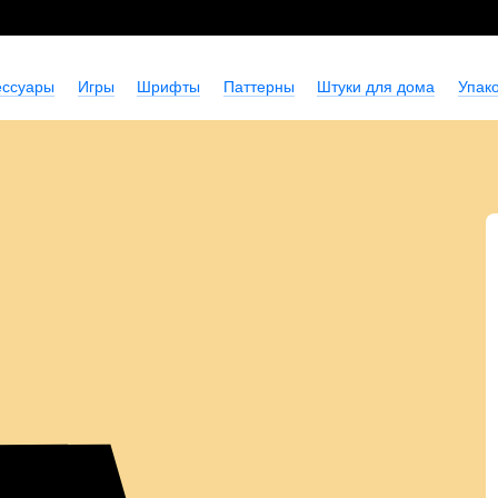
ессуары
Игры
Шрифты
Паттерны
Штуки для дома
Упако