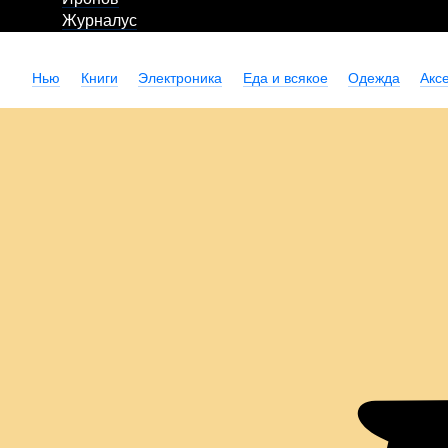
Журналус
Нью
Книги
Электроника
Еда и всякое
Одежда
Акс