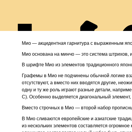
н
Мио — акцидентная гарнитура с выраженным яп
Мио основана на минчо — это система штрихов, 
В шрифте Мио из элементов традиционного японс
Графемы в Мио не подчинены обычной логике вз
отсутствуют, а вместо них вводятся другие, нео
одну и ту же роль играют разные детали, например
С). Особенно выделяется диагональный элемент, 
Вместо строчных в Мио — второй набор прописны
В Мио сливаются европейские и азиатские тради
из нескольких элементов составляется огромное 