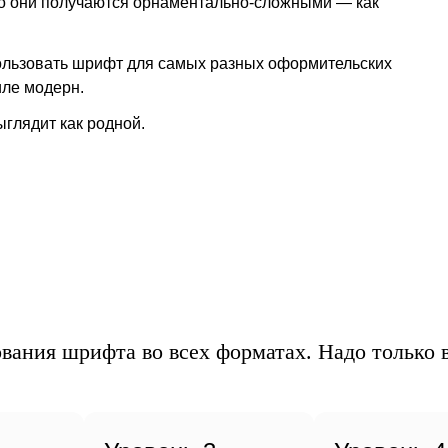
р
го они получаются орнаментально-сложными — как
пользовать шрифт для самых разных оформительских
иле модерн.
ыглядит как родной.
вания шрифта во всех форматах. Надо только в