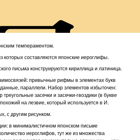
а
онским темпераментом.
из которых составляются японские иероглифы.
кого письма конструируются кириллица и латиница.
аимосвязей: привычные рифмы в элементах букв
жиданные, параллели. Набор элементов избыточен:
 треугольные засечки и засечки-гвоздики (в букве
похожий на лезвие, который используется в И.
х, с другим рисунком.
ции: в минималистичном японском письме
количество иероглифов, тут же из множества