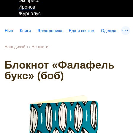
Экспресс
Иронов
Журналус
...
Нью
Книги
Электроника
Еда и всякое
Одежда
Наш дизайн
/
Не книги
Блокнот «Фалафель
букс» (боб)