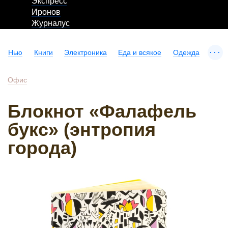
Экспресс
Иронов
Журналус
...
Нью
Книги
Электроника
Еда и всякое
Одежда
Офис
Блокнот «Фалафель
букс» (энтропия
города)