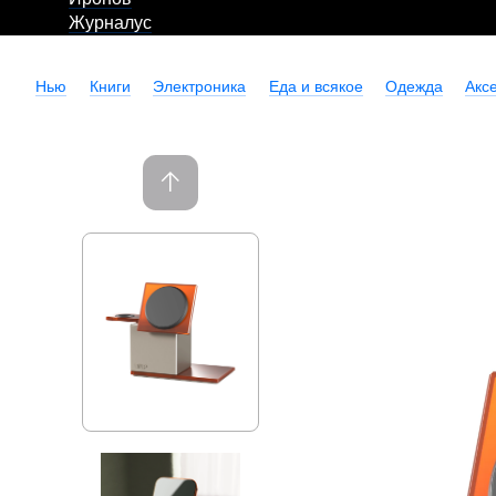
Журналус
Нью
Книги
Электроника
Еда и всякое
Одежда
Акс