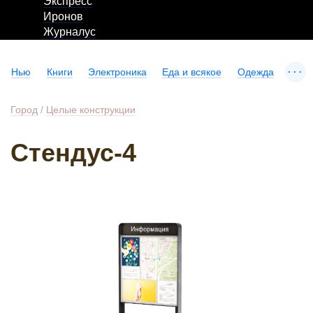
Экспресс
Иронов
Журналус
...
Нью
Книги
Электроника
Еда и всякое
Одежда
Город
/
Целые конструкции
Стендус-4