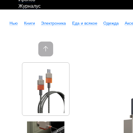
Журналус
Нью
Книги
Электроника
Еда и всякое
Одежда
Акс