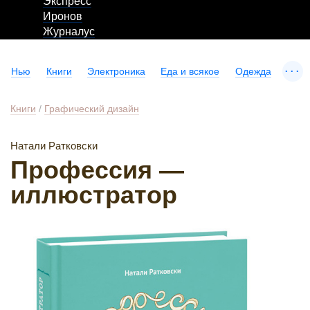
Экспресс
Иронов
Журналус
...
Нью
Книги
Электроника
Еда и всякое
Одежда
Книги
/
Графический дизайн
Натали Ратковски
Профессия —
иллюстратор