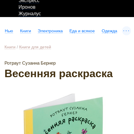
Экспресс
Иронов
Журналус
...
Нью
Книги
Электроника
Еда и всякое
Одежда
Книги
/
Книги для детей
Ротраут Сузанна Бернер
Весенняя раскраска