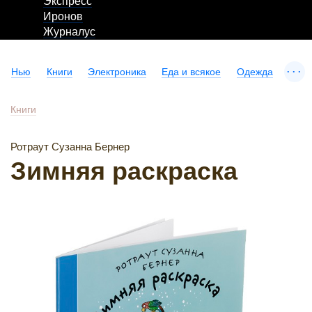
Экспресс
Иронов
Журналус
...
Нью
Книги
Электроника
Еда и всякое
Одежда
Книги
Ротраут Сузанна Бернер
Зимняя раскраска