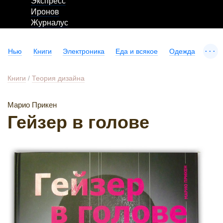
Экспресс
Иронов
Журналус
...
Нью
Книги
Электроника
Еда и всякое
Одежда
Книги
/
Теория дизайна
Марио Прикен
Гейзер в голове