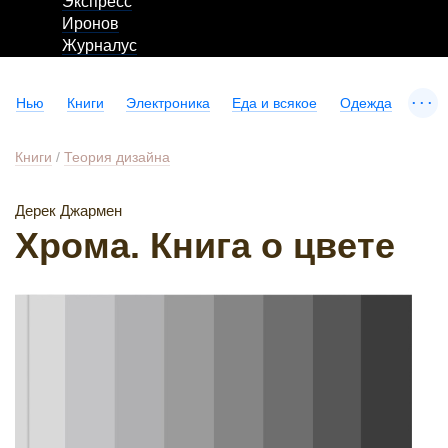
Экспресс
Иронов
Журналус
...
Нью
Книги
Электроника
Еда и всякое
Одежда
Книги
/
Теория дизайна
Дерек Джармен
Хрома. Книга о цвете