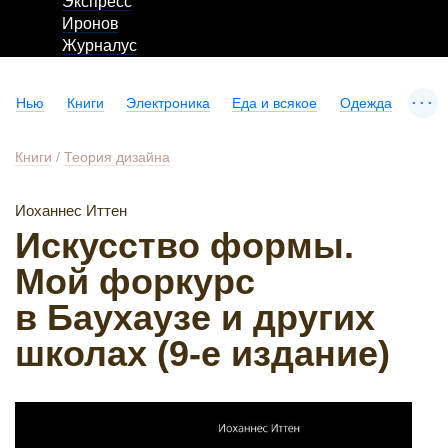
Экспресс
Иронов
Журналус
...
Нью
Книги
Электроника
Еда и всякое
Одежда
Книги
/
Теория дизайна
Иоханнес Иттен
Искусство формы.
Мой форкурс
в Баухаузе и других
школах (9-е издание)