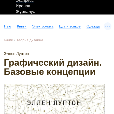
Экспресс
Иронов
Журналус
...
Нью
Книги
Электроника
Еда и всякое
Одежда
Книги
/
Теория дизайна
Эллен Луптон
Графический дизайн.
Базовые концепции