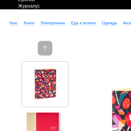
Журналус
Нью
Книги
Электроника
Еда и всякое
Одежда
Акс