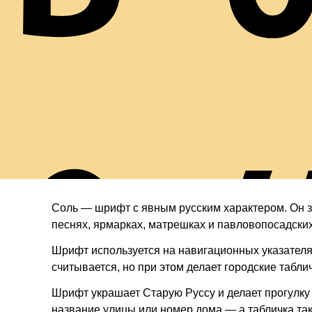
с 
Соль — шрифт с явным русским характером. Он за
песнях, ярмарках, матрешках и павловопосадских
Шрифт используется на навигационных указателя
считывается, но при этом делает городские табл
Шрифт украшает Старую Руссу и делает прогулку
название улицы или номер дома — а табличка так