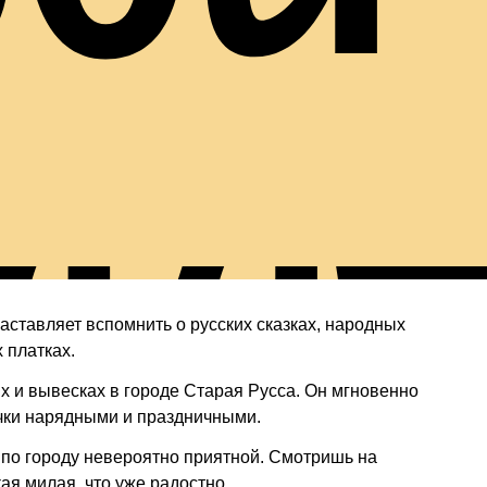
ши
ставляет вспомнить о русских сказках, народных
 платках.
х и вывесках в городе Старая Русса. Он мгновенно
ички нарядными и праздничными.
 по городу невероятно приятной. Смотришь на
ая милая, что уже радостно.