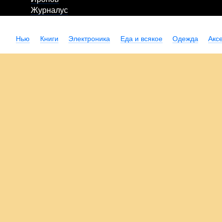
Журналус
Нью
Книги
Электроника
Еда и всякое
Одежда
Акс